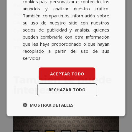
cookies para personalizar el contenido, los
Relaciones Públicas
anuncios y analizar nuestro tráfico.
Actualidad
También compartimos información sobre
Campañas
su uso de nuestro sitio con nuestros
socios de publicidad y análisis, quienes
Corporativo
pueden combinarla con otra información
Eventos
que les haya proporcionado o que hayan
RSC
recopilado a partir del uso de sus
servicios.
ACEPTAR TODO
También te puede
interesar…
RECHAZAR TODO
MOSTRAR DETALLES