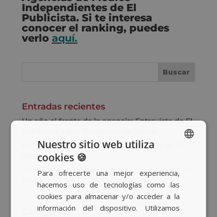
Independientes de El
Publicista. Si te interesa
conocer el ranking, puedes
verlo
aquí.
Entradas recientes
Un año al frente de la agencia: Entrevista de El
Publicista a Ana Rodríguez de Zárate
Nuestro sitio web utiliza
El asalto a TikTok: cuando el medio no es tu
mensaje
cookies 🍪
SPANISH
Nos sumamos a Bob Agency como partner de
Para ofrecerte una mejor experiencia,
BASQUE
medios para la nueva cuenta de GASIB
hacemos uso de tecnologías como las
CATALAN
cookies para almacenar y/o acceder a la
información del dispositivo. Utilizamos
ENGLISH
Categorías