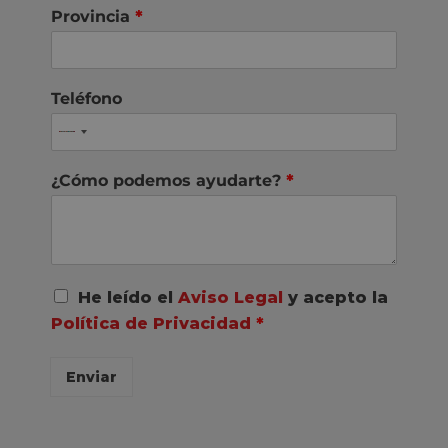
Provincia
*
Teléfono
¿Cómo podemos ayudarte?
*
A
He leído el
Aviso Legal
y acepto la
c
Política de Privacidad
*
u
e
r
Enviar
d
o
R