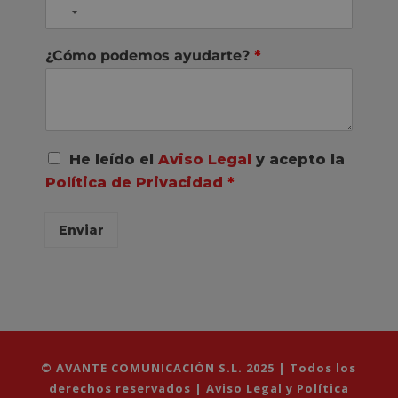
¿Cómo podemos ayudarte?
*
A
He leído el
Aviso Legal
y acepto la
c
Política de Privacidad
*
u
e
r
Enviar
d
o
R
G
P
D
*
© AVANTE COMUNICACIÓN S.L. 2025 | Todos los
derechos reservados |
Aviso Legal y Política