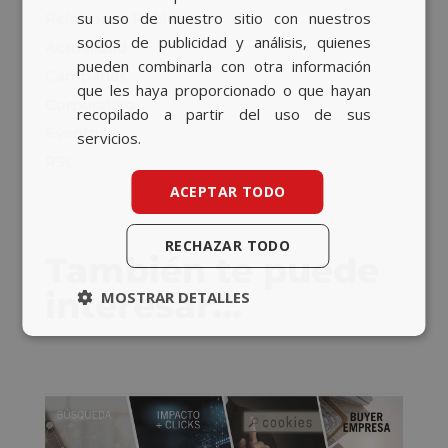
su uso de nuestro sitio con nuestros
Relaciones Públicas
socios de publicidad y análisis, quienes
Actualidad
pueden combinarla con otra información
Campañas
que les haya proporcionado o que hayan
Corporativo
recopilado a partir del uso de sus
Eventos
servicios.
RSC
ACEPTAR TODO
RECHAZAR TODO
También te puede
interesar…
MOSTRAR DETALLES