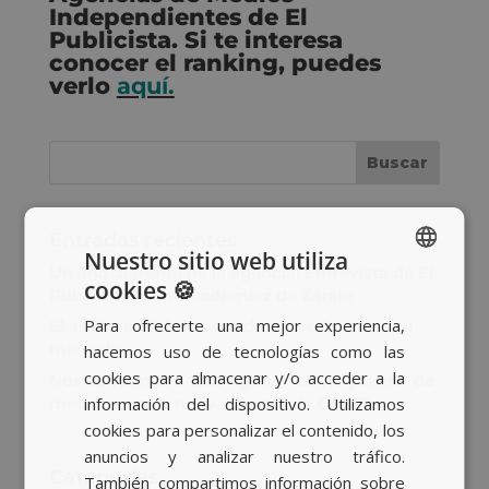
Independientes de El
Publicista. Si te interesa
conocer el ranking, puedes
verlo
aquí.
Entradas recientes
Nuestro sitio web utiliza
Un año al frente de la agencia: Entrevista de El
cookies 🍪
SPANISH
Publicista a Ana Rodríguez de Zárate
Para ofrecerte una mejor experiencia,
El asalto a TikTok: cuando el medio no es tu
BASQUE
mensaje
hacemos uso de tecnologías como las
CATALAN
cookies para almacenar y/o acceder a la
Nos sumamos a Bob Agency como partner de
información del dispositivo. Utilizamos
medios para la nueva cuenta de GASIB
ENGLISH
cookies para personalizar el contenido, los
anuncios y analizar nuestro tráfico.
Categorías
También compartimos información sobre