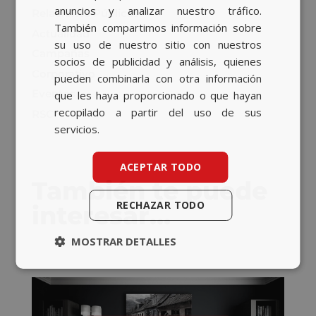
anuncios y analizar nuestro tráfico.
Relaciones Públicas
También compartimos información sobre
Actualidad
su uso de nuestro sitio con nuestros
Campañas
socios de publicidad y análisis, quienes
Corporativo
pueden combinarla con otra información
Eventos
que les haya proporcionado o que hayan
recopilado a partir del uso de sus
RSC
servicios.
ACEPTAR TODO
También te puede
RECHAZAR TODO
interesar…
MOSTRAR DETALLES