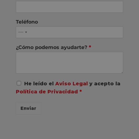
Teléfono
¿Cómo podemos ayudarte?
*
A
He leído el
Aviso Legal
y acepto la
c
Política de Privacidad
*
u
e
r
Enviar
d
o
R
G
P