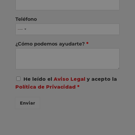
Teléfono
¿Cómo podemos ayudarte?
*
A
He leído el
Aviso Legal
y acepto la
c
Política de Privacidad
*
u
e
r
Enviar
d
o
R
G
P