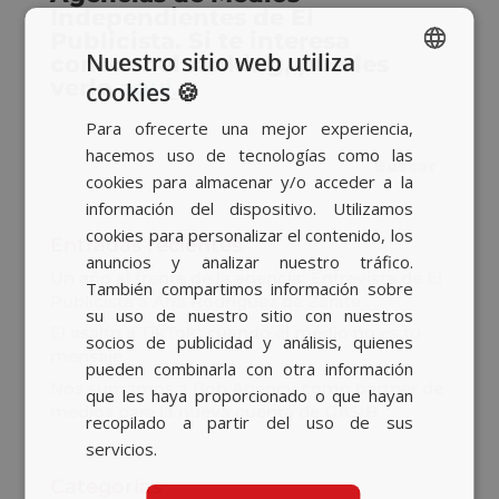
Independientes de El
Publicista. Si te interesa
Nuestro sitio web utiliza
conocer el ranking, puedes
verlo
aquí.
cookies 🍪
SPANISH
Para ofrecerte una mejor experiencia,
BASQUE
hacemos uso de tecnologías como las
CATALAN
cookies para almacenar y/o acceder a la
información del dispositivo. Utilizamos
ENGLISH
cookies para personalizar el contenido, los
Entradas recientes
anuncios y analizar nuestro tráfico.
Un año al frente de la agencia: Entrevista de El
También compartimos información sobre
Publicista a Ana Rodríguez de Zárate
su uso de nuestro sitio con nuestros
El asalto a TikTok: cuando el medio no es tu
socios de publicidad y análisis, quienes
mensaje
pueden combinarla con otra información
Nos sumamos a Bob Agency como partner de
que les haya proporcionado o que hayan
medios para la nueva cuenta de GASIB
recopilado a partir del uso de sus
servicios.
Categorías