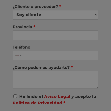
¿Cliente o proveedor?
*
Provincia
*
Teléfono
¿Cómo podemos ayudarte?
*
A
He leído el
Aviso Legal
y acepto la
c
Política de Privacidad
*
u
e