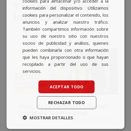
cookies para almacenar y/o acceder a la
También te puede
información del dispositivo. Utilizamos
ENGLISH
interesar…
cookies para personalizar el contenido, los
anuncios y analizar nuestro tráfico.
También compartimos información sobre
su uso de nuestro sitio con nuestros
socios de publicidad y análisis, quienes
pueden combinarla con otra información
que les haya proporcionado o que hayan
recopilado a partir del uso de sus
servicios.
ACEPTAR TODO
RECHAZAR TODO
Foro de la Comunicación:El
papel de las Revistas
MOSTRAR DETALLES
Dic 9, 2025
|
Relaciones Públicas
,
Actualidad
,
Corporativo