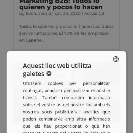
Marketing B2B: Todos lo
quieren y pocos lo hacen
by
Evolumedia
|
set. 24, 2020
|
Actualitat
Todos lo quieren y pocos lo hacen Los datos
son abrumadores. El 70% de las empresas
en España...
Aquest lloc web utilitza
galetes 🍪
SPANISH
Utilitzem cookies per personalitzar
BASQUE
contingut, anuncis i per analitzar el nostre
CATALAN
trànsit. També compartim informació
sobre el vostre ús del nostre lloc amb els
ENGLISH
nostres socis publicitaris i analítics que
poden combinar-la amb altra informació
que els heu proporcionat o que han
recopilat a partir del vostre ús dels seus