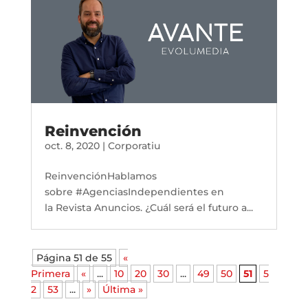
Reinvención
oct. 8, 2020
|
Corporatiu
ReinvenciónHablamos
sobre #AgenciasIndependientes en
la Revista Anuncios. ¿Cuál será el futuro a...
Página 51 de 55
«
Primera
«
...
10
20
30
...
49
50
51
5
2
53
...
»
Última »