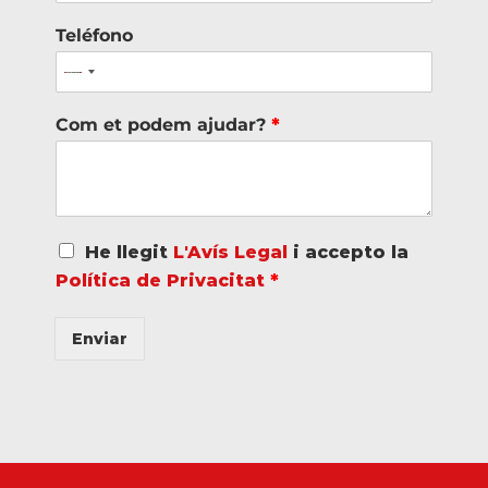
Teléfono
Com et podem ajudar?
*
A
He llegit
L'Avís Legal
i accepto la
c
Política de Privacitat
*
u
e
r
Enviar
d
o
R
G
P
D
*