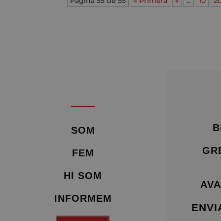
Página 55 de 55
« Primera
«
...
10
2
B
SOM
GR
FEM
HI SOM
AVA
INFORMEM
ENVI