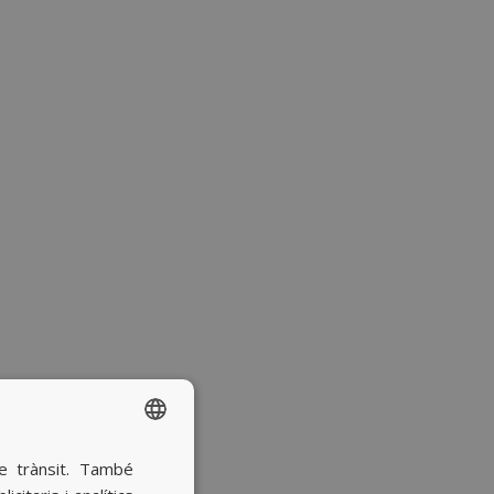
re trànsit. També
SPANISH