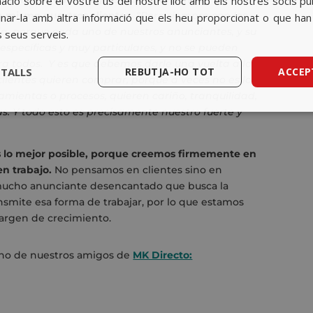
ció sobre el vostre ús del nostre lloc amb els nostres socis public
 mismo nuestros clientes.
“Pero siempre con los
ar-la amb altra informació que els heu proporcionat o que han r
da, porque cada uno de nuestros anunciantes, y su
s seus serveis.
específicas y muy particulares, y no se pueden
ra todos. Y es que debemos darle una vuelta a lo
ETALLS
REBUTJA-HO TOT
ACCEP
clientes quieren comprar, porque a veces no es lo
mientas o procesos, quieren cariño, tranquilidad,
s. Y todo esto es precisamente nuestro fuerte y
s lo mejor posible, porque creemos firmemente en
n trabajo.
No pensamos en clientes sino en
e mucho anunciante desencantado que busca la
ransmite esa forma de trabajar, por lo que estamos
rgen de crecimiento.
ano de nuestros amigos de
MK Directo: