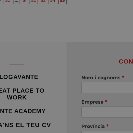
0
30
...
51
52
53
54
55
CON
LOGAVANTE
Nom i cognoms
*
EAT PLACE TO
WORK
Empresa
*
NTE ACADEMY
A'NS EL TEU CV
Província
*