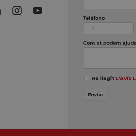
Teléfono
Com et podem ajud
A
He llegit
L'Avís 
c
u
Enviar
e
r
d
o
R
G
P