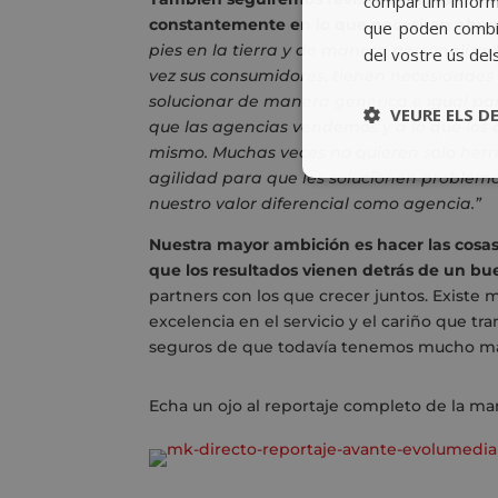
compartim informa
constantemente en lo que necesitan ahora
que poden combin
pies en la tierra y de manera personaliza
del vostre ús del
vez sus consumidores, tienen necesidades 
solucionar de manera genérica e igual pa
VEURE ELS D
que las agencias vendemos y a lo que los 
mismo. Muchas veces no quieren solo herra
agilidad para que les solucionen problema
nuestro valor diferencial como agencia.”
Nuestra mayor ambición es hacer las cosa
que los resultados vienen detrás de un bue
partners con los que crecer juntos. Exist
excelencia en el servicio y el cariño que t
seguros de que todavía tenemos mucho ma
Echa un ojo al reportaje completo de la m