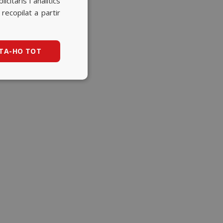
itaris i analítics
BASQUE
ecopilat a partir
CATALAN
ENGLISH
TA-HO TOT