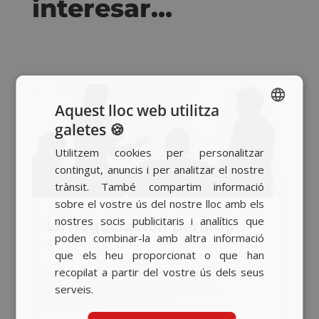
interesar…
Aquest lloc web utilitza
galetes 🍪
SPANISH
Utilitzem cookies per personalitzar
BASQUE
contingut, anuncis i per analitzar el nostre
CATALAN
trànsit. També compartim informació
sobre el vostre ús del nostre lloc amb els
ENGLISH
nostres socis publicitaris i analítics que
La negociación perdida
poden combinar-la amb altra informació
gen. 23, 2024
|
Actualitat
que els heu proporcionat o que han
recopilat a partir del vostre ús dels seus
LA NEGOCIACIÓN PERDIDAReflexiones
serveis.
sobre la negociación de espacios
publicitarios: el punto de...