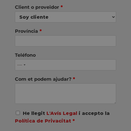
Client o proveïdor
*
Província
*
Teléfono
Com et podem ajudar?
*
A
He llegit
L'Avís Legal
i accepto la
c
Política de Privacitat
*
u
e