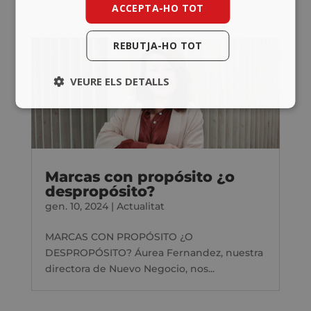
ACCEPTA-HO TOT
REBUTJA-HO TOT
VEURE ELS DETALLS
Marcas con propósito ¿o
despropósito?
gen. 10, 2024
|
Actualitat
MARCAS CON PROPÓSITO ¿O
DESPROPÓSITO? Áurea Fernandez, nuestra
directora de Nuevo Negocio, nos...