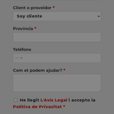
Client o proveïdor
*
Província
*
Teléfono
Com et podem ajudar?
*
A
He llegit
L'Avís Legal
i accepto la
c
Política de Privacitat
*
u