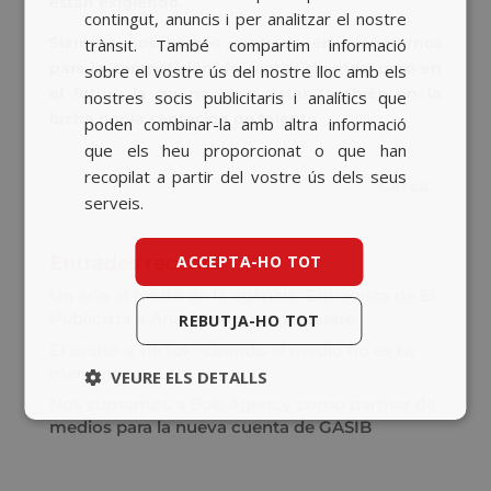
están exigiendo.
contingut, anuncis i per analitzar el nostre
CATALAN
Siempre nos hemos centrado en prepararnos
trànsit. També compartim informació
para la competición de captar clientes, pero en
sobre el vostre ús del nostre lloc amb els
ENGLISH
el futuro la guerra va a estar también en
la
nostres socis publicitaris i analítics que
lucha por la captación de talento.
poden combinar-la amb altra informació
que els heu proporcionat o que han
recopilat a partir del vostre ús dels seus
serveis.
ACCEPTA-HO TOT
Entrades recents
Un año al frente de la agencia: Entrevista de El
Publicista a Ana Rodríguez de Zárate
REBUTJA-HO TOT
El asalto a TikTok: cuando el medio no es tu
mensaje
VEURE ELS DETALLS
Nos sumamos a Bob Agency como partner de
medios para la nueva cuenta de GASIB