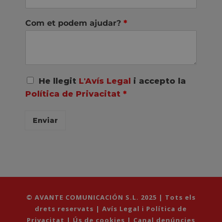
Com et podem ajudar?
*
A
He llegit
L'Avís Legal
i accepto la
c
Política de Privacitat
*
u
e
r
Enviar
d
o
R
G
P
D
*
© AVANTE COMUNICACIÓN S.L. 2025 | Tots els
drets reservats |
Avís Legal i Política de
Privacitat
|
Ús de cookies
|
Canal denúncies