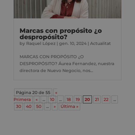
Marcas con propósito ¿o
despropósito?
by
Raquel López
|
gen. 10, 2024
|
Actualitat
MARCAS CON PROPÓSITO ¿O
DESPROPÓSITO? Áurea Fernandez, nuestra
directora de Nuevo Negocio, nos...
Página 20 de 55
«
Primera
«
...
10
...
18
19
20
21
22
...
30
40
50
...
»
Última »