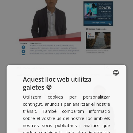
Aquest lloc web utilitza
galetes 🍪
SPANISH
Utilitzem cookies per personalitzar
BASQUE
contingut, anuncis i per analitzar el nostre
CATALAN
trànsit. També compartim informació
sobre el vostre ús del nostre lloc amb els
ENGLISH
nostres socis publicitaris i analítics que
poden combinar-la amb altra informació