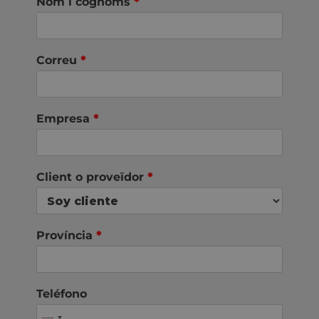
Nom i cognoms
*
Correu
*
Empresa
*
Client o proveïdor
*
Província
*
Teléfono