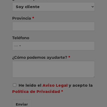
Provincia
*
Teléfono
¿Cómo podemos ayudarte?
*
A
He leído el
Aviso Legal
y acepto la
c
Política de Privacidad
*
u
e
r
Enviar