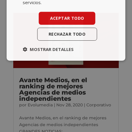
servicios.
ACEPTAR TODO
RECHAZAR TODO
MOSTRAR DETALLES
Avante Medios, en el
ranking de mejores
Agencias de medios
independientes
por
Evolumedia
|
Nov 28, 2020
|
Corporativo
Avante Medios, en el ranking de mejores
Agencias de medios independientes
GRANDES NOTICIAS:...