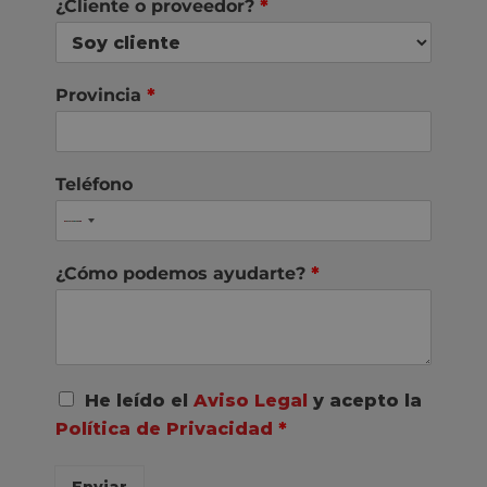
¿Cliente o proveedor?
*
Provincia
*
Teléfono
¿Cómo podemos ayudarte?
*
A
He leído el
Aviso Legal
y acepto la
c
Política de Privacidad
*
u
e
r