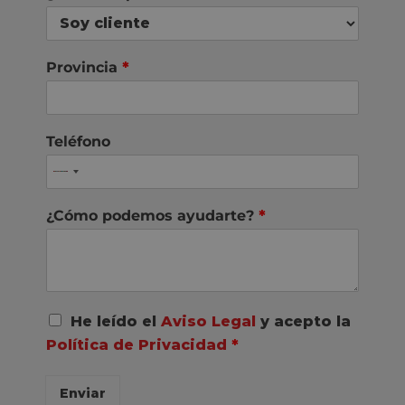
Provincia
*
Teléfono
¿Cómo podemos ayudarte?
*
A
He leído el
Aviso Legal
y acepto la
c
Política de Privacidad
*
u
e
r
Enviar