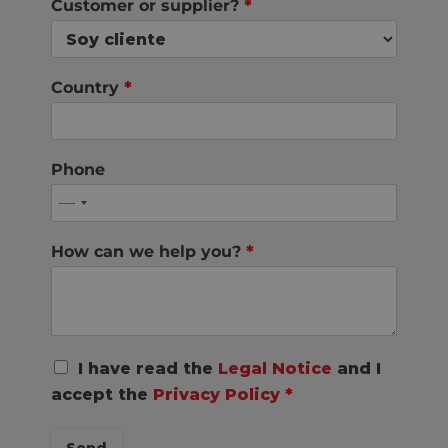
Customer or supplier?
*
Country
*
Phone
How can we help you?
*
R
I have read the
Legal Notice
and I
G
accept the
Privacy Policy
*
P
D
C