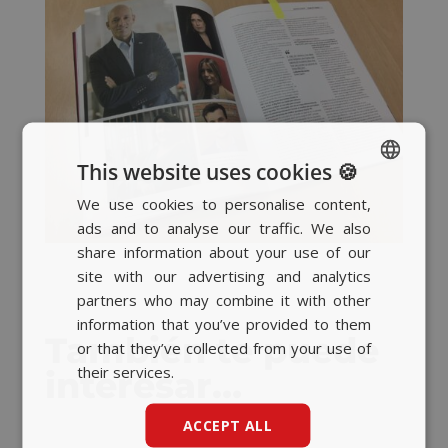
This website uses cookies 🍪
We use cookies to personalise content,
SPANISH
ads and to analyse our traffic. We also
BASQUE
share information about your use of our
CATALAN
site with our advertising and analytics
partners who may combine it with other
ENGLISH
information that you’ve provided to them
También te puede
or that they’ve collected from your use of
their services.
interesar…
ACCEPT ALL