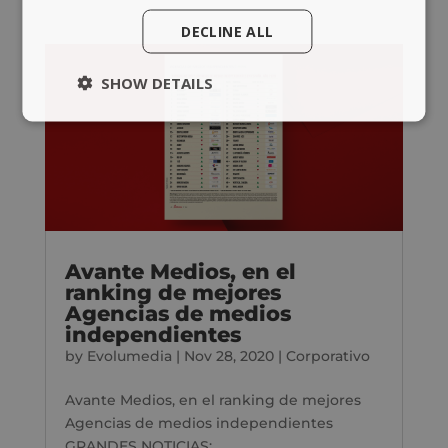
DECLINE ALL
SHOW DETAILS
Avante Medios, en el
ranking de mejores
Agencias de medios
independientes
by
Evolumedia
|
Nov 28, 2020
|
Corporativo
Avante Medios, en el ranking de mejores
Agencias de medios independientes
GRANDES NOTICIAS:...