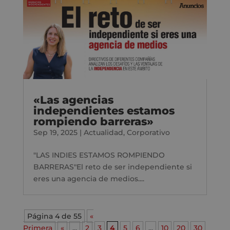
«Las agencias
independientes estamos
rompiendo barreras»
Sep 19, 2025
|
Actualidad
,
Corporativo
"LAS INDIES ESTAMOS ROMPIENDO
BARRERAS"El reto de ser independiente si
eres una agencia de medios....
Página 4 de 55
«
Primera
«
...
2
3
4
5
6
...
10
20
30