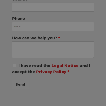
Phone
How can we help you?
*
R
I have read the
Legal Notice
and I
G
accept the
Privacy Policy
*
P
D
C
Send
o
n
s
e