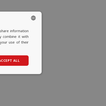
share information
SPANISH
y combine it with
BASQUE
your use of their
CATALAN
ENGLISH
ACCEPT ALL