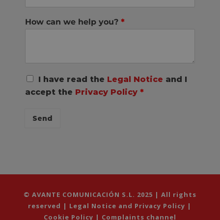
How can we help you?
*
R
I have read the
Legal Notice
and I
G
accept the
Privacy Policy
*
P
D
C
Send
o
n
s
e
n
t
*
© AVANTE COMUNICACIÓN S.L. 2025 | All rights
reserved |
Legal Notice and Privacy Policy
|
Cookie Policy
|
Complaints channel