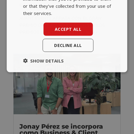
Eventos
or that they’ve collected from your use of
their services.
AVANT EVENTS ARRASA CON EL GRAN
PREMIO DEL JURADO Y 2 OROS EN LOS
ACCEPT ALL
PREMIOS EVENTOPLUS POR EL "550...
DECLINE ALL
SHOW DETAILS
Jonay Pérez se incorpora
como Business & Client