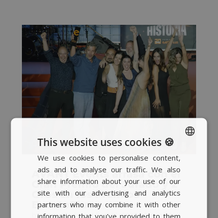
This website uses cookies 🍪
We use cookies to personalise content,
SPANISH
ads and to analyse our traffic. We also
AVANT Events arrasa con el
BASQUE
share information about your use of our
Gran Premio del Jurado y 2
CATALAN
site with our advertising and analytics
Oros en los Premios
EventoPlus
partners who may combine it with other
ENGLISH
by
Raquel López
|
Sep 18, 2025
|
Actualidad
,
information that you’ve provided to them