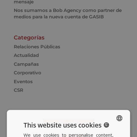
mensaje
Nos sumamos a Bob Agency como partner de
medios para la nueva cuenta de GASIB
Categorías
Relaciones Públicas
Actualidad
Campañas
Corporativo
Eventos
CSR
This website uses cookies 🍪
We use cookies to personalise content,
SPANISH