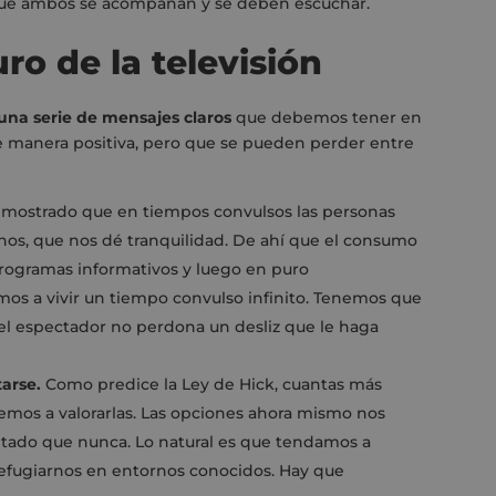
que ambos se acompañan y se deben escuchar.
uro de la televisión
una serie de mensajes claros
que debemos tener en
e manera positiva, pero que se pueden perder entre
mostrado que en tiempos convulsos las personas
nos, que nos dé tranquilidad. De ahí que el consumo
n programas informativos y luego en puro
os a vivir un tiempo convulso infinito. Tenemos que
e el espectador no perdona un desliz que le haga
arse.
Como predice la Ley de Hick, cuantas más
mos a valorarlas. Las opciones ahora mismo nos
itado que nunca. Lo natural es que tendamos a
 refugiarnos en entornos conocidos. Hay que