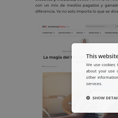
con un mix de medios pagados y ganado
diferencia. Ya no solo importa lo que se dic
This website
We use cookies t
about your use o
other informatio
services.
SHOW DETAI