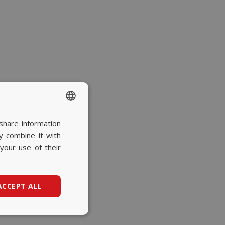
share information
SPANISH
y combine it with
BASQUE
your use of their
CATALAN
ENGLISH
ACCEPT ALL