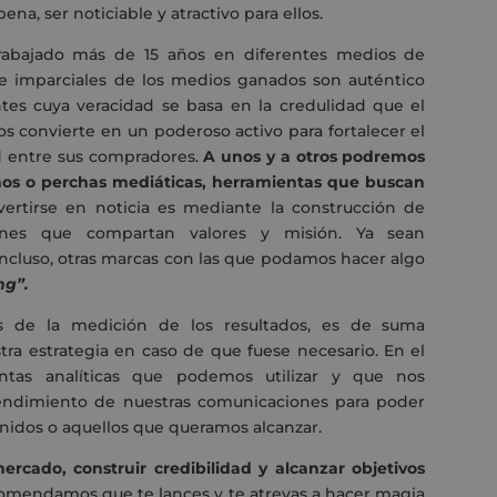
a, ser noticiable y atractivo para ellos.
trabajado más de 15 años en diferentes medios de
 e imparciales de los medios ganados son auténtico
tes cuya veracidad se basa en la credulidad que el
os convierte en un poderoso activo para fortalecer el
d entre sus compradores.
A unos y a otros podremos
os o perchas mediáticas, herramientas que buscan
ertirse en noticia es mediante la construcción de
afines que compartan valores y misión. Ya sean
 incluso, otras marcas con las que podamos hacer algo
ng”.
 de la medición de los resultados, es de suma
tra estrategia en caso de que fuese necesario. En el
ntas analíticas que podemos utilizar y que nos
rendimiento de nuestras comunicaciones para poder
enidos o aquellos que queramos alcanzar.
ercado, construir credibilidad y alcanzar objetivos
omendamos que te lances y te atrevas a hacer magia