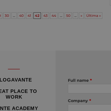
0
30
...
40
41
42
43
44
...
50
...
»
Última »
LOGAVANTE
Full name
*
EAT PLACE TO
WORK
Company
*
NTE ACADEMY