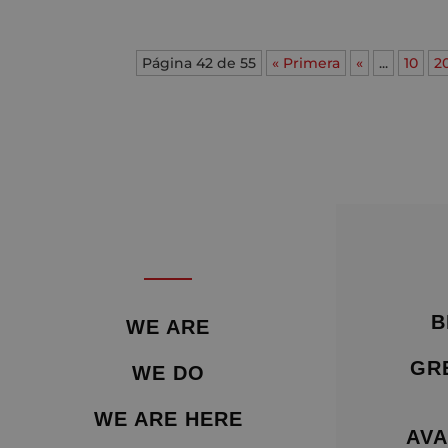
Página 42 de 55
« Primera
«
...
10
2
B
WE ARE
GR
WE DO
WE ARE HERE
AVA