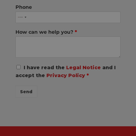
Phone
How can we help you?
*
R
I have read the
Legal Notice
and I
G
accept the
Privacy Policy
*
P
D
C
Send
o
n
s
e
n
t
*