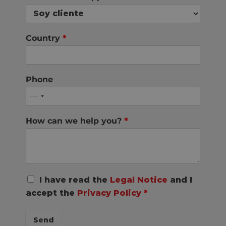
Country
*
Phone
How can we help you?
*
R
I have read the
Legal Notice
and I
G
accept the
Privacy Policy
*
P
D
C
Send