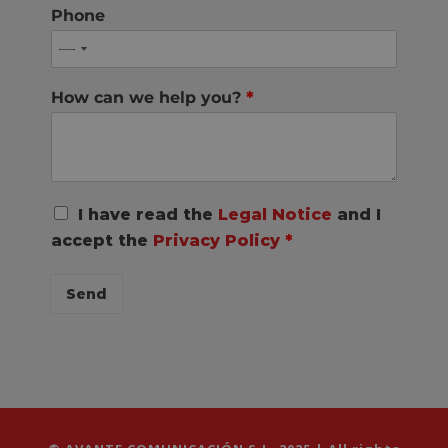
Phone
How can we help you?
*
R
I have read the
Legal Notice
and I
G
accept the
Privacy Policy
*
P
D
C
Send
o
n
s
e
n
t
*