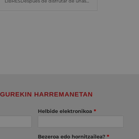
LIBRESDespués de disfrutar de unas...
 GUREKIN HARREMANETAN
Helbide elektronikoa
*
Bezeroa edo hornitzailea?
*