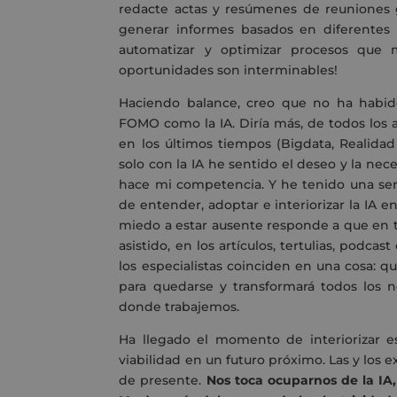
redacte actas y resúmenes de reuniones g
generar informes basados en diferentes 
automatizar y optimizar procesos que m
oportunidades son interminables!
Haciendo balance, creo que no ha habi
FOMO como la IA. Diría más, de todos los
en los últimos tiempos (Bigdata, Realida
solo con la IA he sentido el deseo y la ne
hace mi competencia. Y he tenido una sen
de entender, adoptar e interiorizar la IA e
miedo a estar ausente responde a que en to
asistido, en los artículos, tertulias, podca
los especialistas coinciden en una cosa: q
para quedarse y transformará todos los n
donde trabajemos.
Ha llegado el momento de interiorizar e
viabilidad en un futuro próximo. Las y los 
de presente.
Nos toca ocuparnos de la IA,