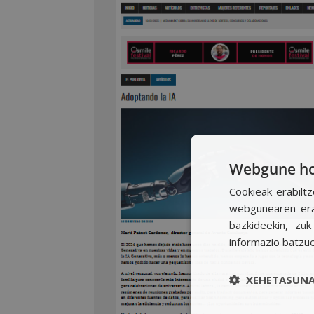
Webgune hon
Cookieak erabiltz
webgunearen erab
bazkideekin, zu
informazio batzu
XEHETASUNA