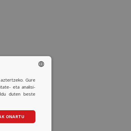
a aztertzeko. Gure
SPANISH
ate- eta analisi-
BASQUE
ildu duten beste
CATALAN
ENGLISH
AK ONARTU