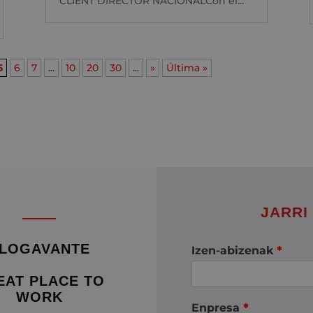
CLIENT DIRECTOR NACIONALCon el...
5
6
7
...
10
20
30
...
»
Última »
JARRI
LOGAVANTE
Izen-abizenak
*
EAT PLACE TO
WORK
Enpresa
*