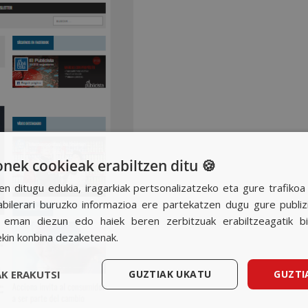
ek cookieak erabiltzen ditu 🍪
en ditugu edukia, iragarkiak pertsonalizatzeko eta gure trafiko
ilerari buruzko informazioa ere partekatzen dugu gure publizit
k eman diezun edo haiek beren zerbitzuak erabiltzeagatik b
ekin konbina dezaketenak.
K ERAKUTSI
GUZTIAK UKATU
GUZTI