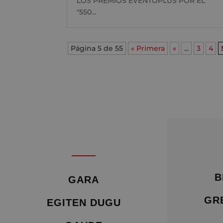
LOS PREMIOS EVENTOPLUS POR EL
"550...
Página 5 de 55
« Primera
«
...
3
4
B
GARA
GR
EGITEN DUGU