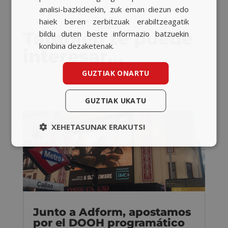
analisi-bazkideekin, zuk eman diezun edo
haiek beren zerbitzuak erabiltzeagatik
También te puede
bildu duten beste informazio batzuekin
konbina dezaketenak.
interesar…
GUZTIAK ONARTU
GUZTIAK UKATU
XEHETASUNAK ERAKUTSI
Junto a Adform, apostamos
por el DOOH programático