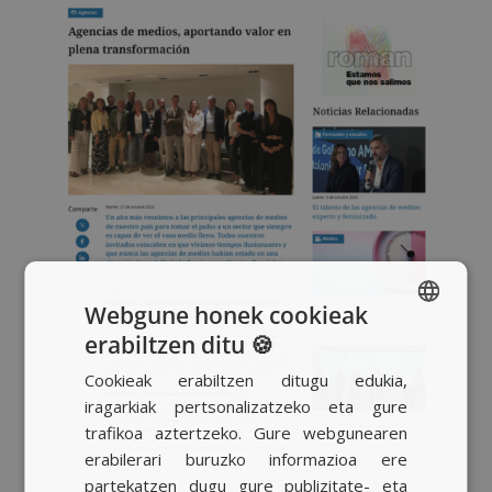
Webgune honek cookieak
erabiltzen ditu 🍪
SPANISH
Cookieak erabiltzen ditugu edukia,
BASQUE
iragarkiak pertsonalizatzeko eta gure
CATALAN
trafikoa aztertzeko. Gure webgunearen
erabilerari buruzko informazioa ere
ENGLISH
partekatzen dugu gure publizitate- eta