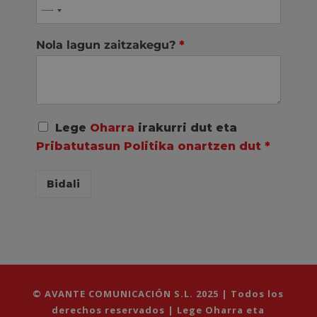
Nola lagun zaitzakegu?
*
A
Lege
Oharra
irakurri dut eta
c
Pribatutasun Politika onartzen dut
*
u
e
r
Bidali
d
o
R
G
P
D
*
© AVANTE COMUNICACIÓN S.L. 2025 | Todos los
derechos reservados |
Lege Oharra eta