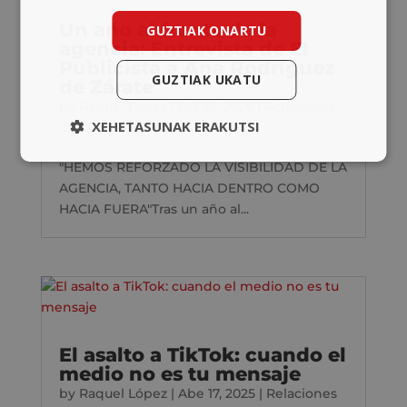
Un año al frente de la
GUZTIAK ONARTU
agencia: Entrevista de El
Publicista a Ana Rodríguez
GUZTIAK UKATU
de Zárate
by
Raquel López
|
Urt 27, 2026
|
Actualidad
,
XEHETASUNAK ERAKUTSI
Corporativo
"HEMOS REFORZADO LA VISIBILIDAD DE LA
AGENCIA, TANTO HACIA DENTRO COMO
HACIA FUERA"Tras un año al...
El asalto a TikTok: cuando el
medio no es tu mensaje
by
Raquel López
|
Abe 17, 2025
|
Relaciones