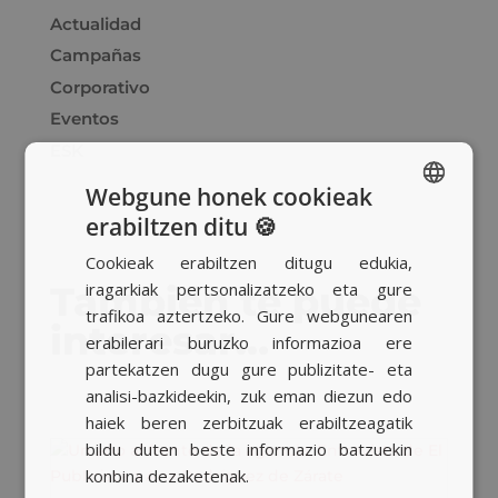
Actualidad
Campañas
Corporativo
Eventos
ESK
Webgune honek cookieak
erabiltzen ditu 🍪
SPANISH
Cookieak erabiltzen ditugu edukia,
BASQUE
iragarkiak pertsonalizatzeko eta gure
También te puede
CATALAN
trafikoa aztertzeko. Gure webgunearen
interesar…
erabilerari buruzko informazioa ere
ENGLISH
partekatzen dugu gure publizitate- eta
analisi-bazkideekin, zuk eman diezun edo
haiek beren zerbitzuak erabiltzeagatik
bildu duten beste informazio batzuekin
konbina dezaketenak.