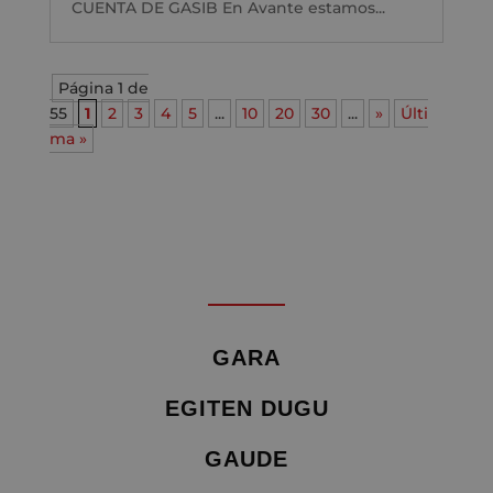
CUENTA DE GASIB En Avante estamos...
Página 1 de
55
1
2
3
4
5
...
10
20
30
...
»
Últi
ma »
GARA
EGITEN DUGU
GAUDE