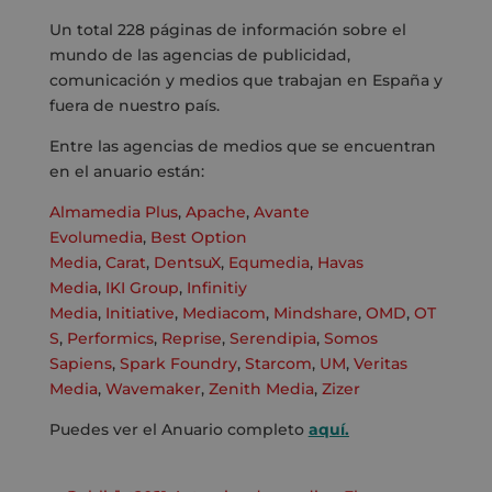
Un total 228 páginas de información sobre el
mundo de las agencias de publicidad,
comunicación y medios que trabajan en España y
fuera de nuestro país.
Entre las agencias de medios que se encuentran
en el anuario están:
Almamedia Plus
,
Apache
,
Avante
Evolumedia
,
Best Option
Media
,
Carat
,
DentsuX
,
Equmedia
,
Havas
Media
,
IKI Group
,
Infinitiy
Media
,
Initiative
,
Mediacom
,
Mindshare
,
OMD
,
OT
S
,
Performics
,
Reprise
,
Serendipia
,
Somos
Sapiens
,
Spark Foundry
,
Starcom
,
UM
,
Veritas
Media
,
Wavemaker
,
Zenith Media
,
Zizer
Puedes ver el Anuario completo
aquí.