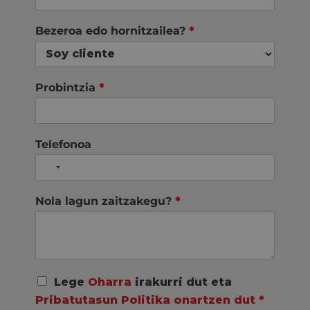
Bezeroa edo hornitzailea?
*
Probintzia
*
Telefonoa
Nola lagun zaitzakegu?
*
A
Lege
Oharra
irakurri dut eta
c
Pribatutasun Politika onartzen dut
*
u