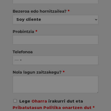
Bezeroa edo hornitzailea?
*
Probintzia
*
Telefonoa
Nola lagun zaitzakegu?
*
A
Lege
Oharra
irakurri dut eta
c
Pribatutasun Politika onartzen dut
*
u