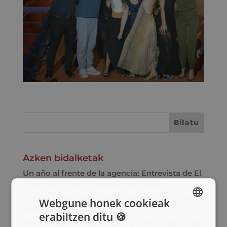
Azken bidalketak
Un año al frente de la agencia: Entrevista de El
Publicista a Ana Rodríguez de Zárate
El asalto a TikTok: cuando el medio no es tu
Webgune honek cookieak
mensaje
erabiltzen ditu 🍪
SPANISH
Nos sumamos a Bob Agency como partner de