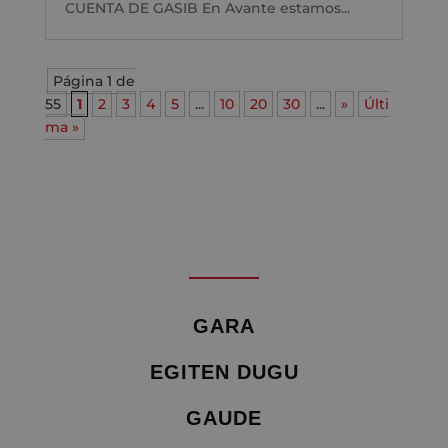
CUENTA DE GASIB En Avante estamos...
Página 1 de
55
1
2
3
4
5
...
10
20
30
...
»
Últi
ma »
GARA
EGITEN DUGU
GAUDE