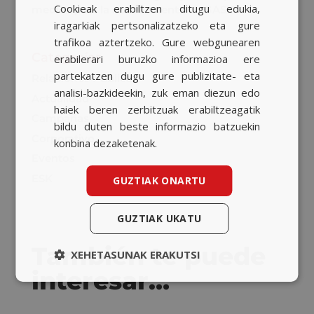
Cookieak erabiltzen ditugu edukia,
medios para la nueva cuenta de GASIB
BASQUE
iragarkiak pertsonalizatzeko eta gure
CATALAN
trafikoa aztertzeko. Gure webgunearen
Categorías
erabilerari buruzko informazioa ere
ENGLISH
partekatzen dugu gure publizitate- eta
Relaciones Públicas
analisi-bazkideekin, zuk eman diezun edo
Actualidad
haiek beren zerbitzuak erabiltzeagatik
Campañas
bildu duten beste informazio batzuekin
Corporativo
konbina dezaketenak.
Eventos
ESK
GUZTIAK ONARTU
GUZTIAK UKATU
También te puede
XEHETASUNAK ERAKUTSI
interesar…