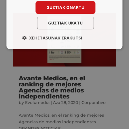
GUZTIAK ONARTU
GUZTIAK UKATU
XEHETASUNAK ERAKUTSI
Avante Medios, en el
ranking de mejores
Agencias de medios
independientes
by
Evolumedia
|
Aza 28, 2020
|
Corporativo
Avante Medios, en el ranking de mejores
Agencias de medios independientes
GRANDES NOTICIAS:...