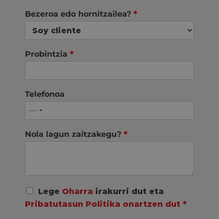
Bezeroa edo hornitzailea?
*
Probintzia
*
Telefonoa
Nola lagun zaitzakegu?
*
A
Lege
Oharra
irakurri dut eta
c
Pribatutasun Politika onartzen dut
*
u
e