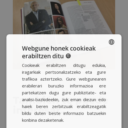
Webgune honek cookieak
erabiltzen ditu 🍪
SPANISH
Cookieak erabiltzen ditugu edukia,
BASQUE
iragarkiak pertsonalizatzeko eta gure
CATALAN
trafikoa aztertzeko. Gure webgunearen
erabilerari buruzko informazioa ere
ENGLISH
partekatzen dugu gure publizitate- eta
También te puede
analisi-bazkideekin, zuk eman diezun edo
haiek beren zerbitzuak erabiltzeagatik
interesar…
bildu duten beste informazio batzuekin
konbina dezaketenak.