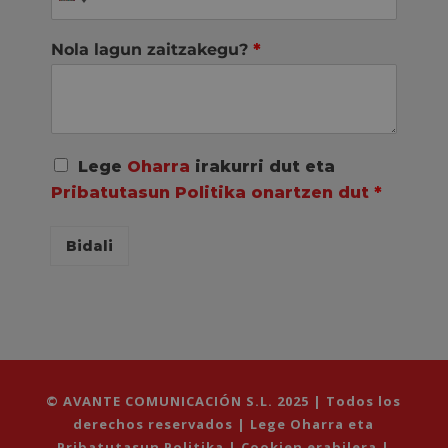
Nola lagun zaitzakegu?
*
A
Lege
Oharra
irakurri dut eta
c
Pribatutasun Politika onartzen dut
*
u
e
r
Bidali
d
o
R
G
P
D
*
© AVANTE COMUNICACIÓN S.L. 2025 | Todos los
derechos reservados |
Lege Oharra eta
Pribatutasun Politika
|
Cookien erabilera
|