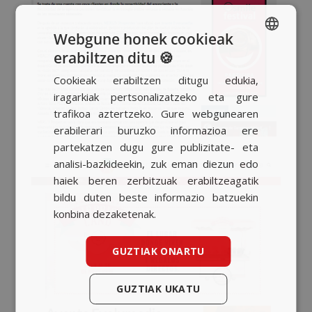
Webgune honek cookieak
erabiltzen ditu 🍪
SPANISH
Cookieak erabiltzen ditugu edukia,
BASQUE
iragarkiak pertsonalizatzeko eta gure
CATALAN
trafikoa aztertzeko. Gure webgunearen
erabilerari buruzko informazioa ere
ENGLISH
partekatzen dugu gure publizitate- eta
analisi-bazkideekin, zuk eman diezun edo
haiek beren zerbitzuak erabiltzeagatik
bildu duten beste informazio batzuekin
konbina dezaketenak.
GUZTIAK ONARTU
GUZTIAK UKATU