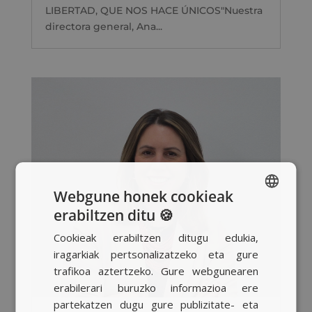
LIBERTAD, QUE NOS HACE ÚNICOS"Nuestra
directora general, Ana...
Webgune honek cookieak
erabiltzen ditu 🍪
SPANISH
Cookieak erabiltzen ditugu edukia,
BASQUE
iragarkiak pertsonalizatzeko eta gure
CATALAN
trafikoa aztertzeko. Gure webgunearen
erabilerari buruzko informazioa ere
ENGLISH
partekatzen dugu gure publizitate- eta