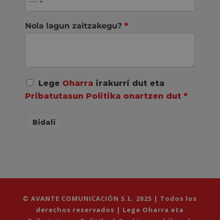
Nola lagun zaitzakegu?
*
A
Lege
Oharra
irakurri dut eta
c
Pribatutasun Politika onartzen dut
*
u
e
r
Bidali
d
o
R
G
P
D
*
© AVANTE COMUNICACIÓN S.L. 2025 | Todos los
derechos reservados |
Lege Oharra eta