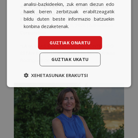
analisi-bazkideekin, zuk eman diezun edo
«La IA y las estrategias de
haiek beren zerbitzuak erabiltzeagatik
contenido están
revolucionando el sector»
bildu duten beste informazio batzuekin
by
Raquel López
|
Mar 11, 2025
|
Actualidad
,
konbina dezaketenak.
Corporativo
GUZTIAK ONARTU
"LA IA Y LAS ESTRATEGIAS DE CONTENIDO
ESTÁN REVOLUCIONANDO EL SECTOR"Ana
GUZTIAK UKATU
Rodríguez de Zárate,...
XEHETASUNAK ERAKUTSI