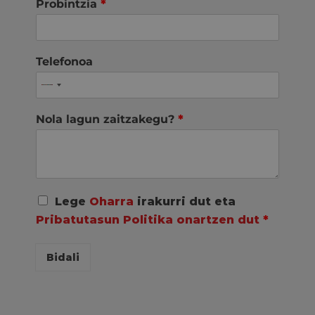
Probintzia
*
Telefonoa
Nola lagun zaitzakegu?
*
A
Lege
Oharra
irakurri dut eta
c
Pribatutasun Politika onartzen dut
*
u
e
r
Bidali
d
o
R
G