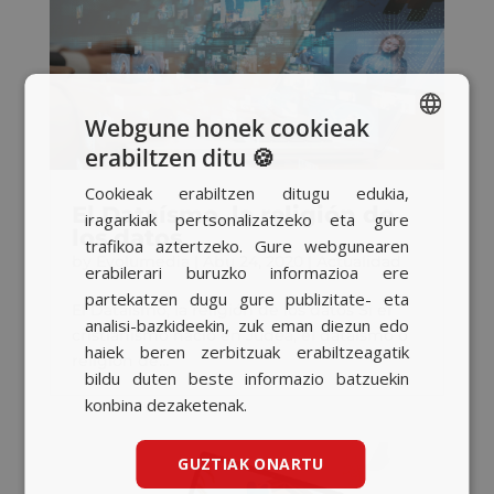
Webgune honek cookieak
erabiltzen ditu 🍪
SPANISH
Cookieak erabiltzen ditugu edukia,
BASQUE
El Dataísmo, la religión de
iragarkiak pertsonalizatzeko eta gure
los datos
CATALAN
trafikoa aztertzeko. Gure webgunearen
by
Evolumedia
|
Abu 24, 2020
|
Actualidad
erabilerari buruzko informazioa ere
ENGLISH
partekatzen dugu gure publizitate- eta
El Dataísmo, la religión de los datos Si el
analisi-bazkideekin, zuk eman diezun edo
cristianismo nació en Judea, el dataísmo o
haiek beren zerbitzuak erabiltzeagatik
religión de...
bildu duten beste informazio batzuekin
konbina dezaketenak.
GUZTIAK ONARTU