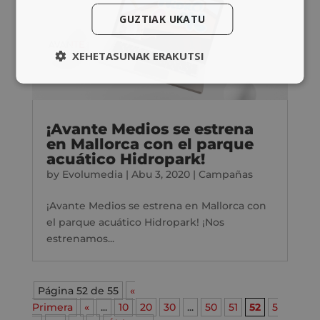
GUZTIAK UKATU
XEHETASUNAK ERAKUTSI
¡Avante Medios se estrena
en Mallorca con el parque
acuático Hidropark!
by
Evolumedia
|
Abu 3, 2020
|
Campañas
¡Avante Medios se estrena en Mallorca con
el parque acuático Hidropark! ¡Nos
estrenamos...
Página 52 de 55
«
Primera
«
...
10
20
30
...
50
51
52
5