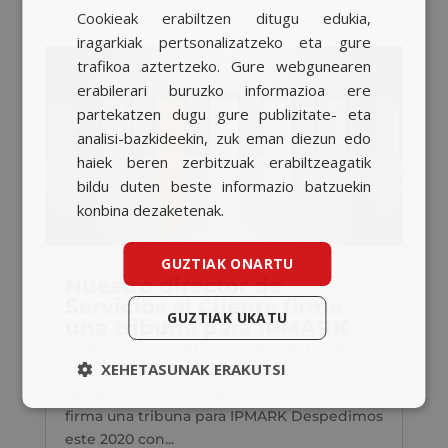
Cookieak erabiltzen ditugu edukia,
BASQUE
iragarkiak pertsonalizatzeko eta gure
CATALAN
trafikoa aztertzeko. Gure webgunearen
erabilerari buruzko informazioa ere
ENGLISH
partekatzen dugu gure publizitate- eta
analisi-bazkideekin, zuk eman diezun edo
haiek beren zerbitzuak erabiltzeagatik
bildu duten beste informazio batzuekin
konbina dezaketenak.
GUZTIAK ONARTU
Nuestro director de
Servicios al Cliente firma
GUZTIAK UKATU
una tribuna para IPMARK
by
Evolumedia
|
Abe 30, 2020
|
Actualidad
XEHETASUNAK ERAKUTSI
Nuestro director de Servicios al Cliente
firma una tribuna para IPMARK Despedimos
este 2020 con...