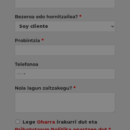
Bezeroa edo hornitzailea?
*
Probintzia
*
Telefonoa
Nola lagun zaitzakegu?
*
A
Lege
Oharra
irakurri dut eta
c
Pribatutasun Politika onartzen dut
*