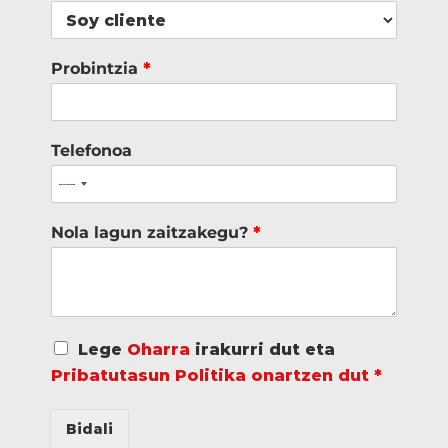
Probintzia
*
Telefonoa
Nola lagun zaitzakegu?
*
A
Lege
Oharra
irakurri dut eta
c
Pribatutasun Politika onartzen dut
*
u
e
r
Bidali
d