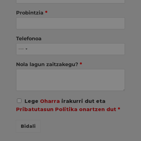
Probintzia
*
Telefonoa
Nola lagun zaitzakegu?
*
A
Lege
Oharra
irakurri dut eta
c
Pribatutasun Politika onartzen dut
*
u
e
r
Bidali
d
o