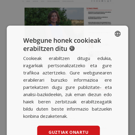
Webgune honek cookieak
erabiltzen ditu 🍪
SPANISH
Cookieak erabiltzen ditugu edukia,
BASQUE
iragarkiak pertsonalizatzeko eta gure
CATALAN
trafikoa aztertzeko. Gure webgunearen
erabilerari buruzko informazioa ere
ENGLISH
partekatzen dugu gure publizitate- eta
analisi-bazkideekin, zuk eman diezun edo
haiek beren zerbitzuak erabiltzeagatik
bildu duten beste informazio batzuekin
konbina dezaketenak.
GUZTIAK ONARTU