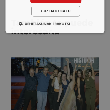
GUZTIAK UKATU
También te puede
XEHETASUNAK ERAKUTSI
interesar…