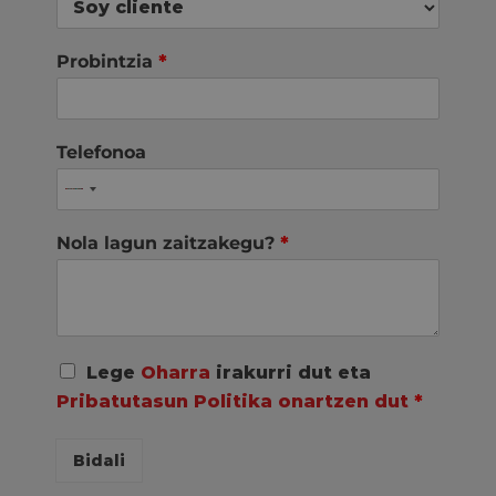
Probintzia
*
Telefonoa
Nola lagun zaitzakegu?
*
A
Lege
Oharra
irakurri dut eta
c
Pribatutasun Politika onartzen dut
*
u
e
r
Bidali
d