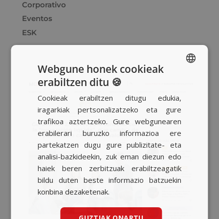
Corporativo
Eventos
ESK
Webgune honek cookieak
erabiltzen ditu 🍪
SPANISH
Cookieak erabiltzen ditugu edukia,
BASQUE
iragarkiak pertsonalizatzeko eta gure
CATALAN
trafikoa aztertzeko. Gure webgunearen
erabilerari buruzko informazioa ere
ENGLISH
partekatzen dugu gure publizitate- eta
analisi-bazkideekin, zuk eman diezun edo
haiek beren zerbitzuak erabiltzeagatik
bildu duten beste informazio batzuekin
konbina dezaketenak.
GUZTIAK ONARTU