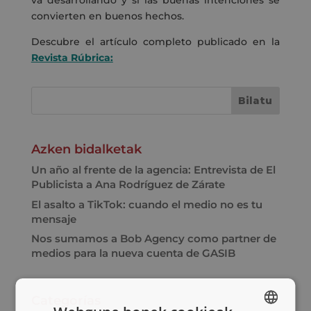
va desarrollando y si las buenas intenciones se
convierten en buenos hechos.
Descubre el artículo completo publicado en la
Revista Rúbrica:
Azken bidalketak
Un año al frente de la agencia: Entrevista de El
Publicista a Ana Rodríguez de Zárate
El asalto a TikTok: cuando el medio no es tu
mensaje
Nos sumamos a Bob Agency como partner de
medios para la nueva cuenta de GASIB
Categorías