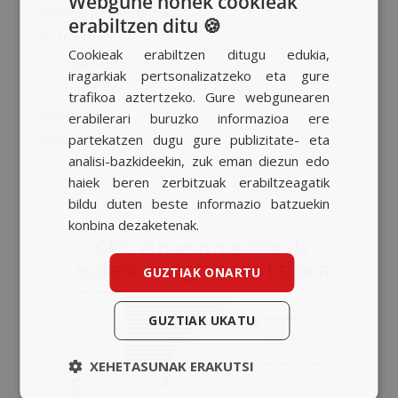
Webgune honek cookieak
Relaciones Públicas
erabiltzen ditu 🍪
SPANISH
Actualidad
Cookieak erabiltzen ditugu edukia,
BASQUE
Campañas
iragarkiak pertsonalizatzeko eta gure
Corporativo
CATALAN
trafikoa aztertzeko. Gure webgunearen
Eventos
erabilerari buruzko informazioa ere
ENGLISH
partekatzen dugu gure publizitate- eta
ESK
analisi-bazkideekin, zuk eman diezun edo
haiek beren zerbitzuak erabiltzeagatik
bildu duten beste informazio batzuekin
konbina dezaketenak.
GUZTIAK ONARTU
GUZTIAK UKATU
XEHETASUNAK ERAKUTSI