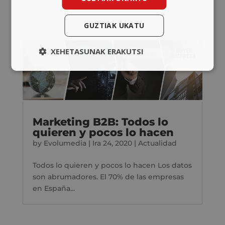
GUZTIAK UKATU
XEHETASUNAK ERAKUTSI
Marketing B2B: Todos lo
quieren y pocos lo hacen
by
Evolumedia
|
Ira 24, 2020
|
Actualidad
Todos lo quieren y pocos lo hacen Los datos
son abrumadores. El 70% de las empresas
en España...