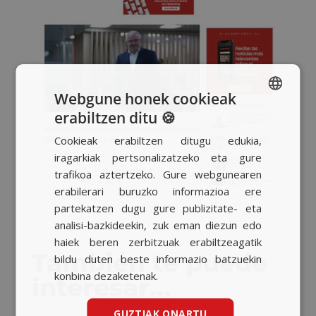
Webgune honek cookieak
erabiltzen ditu 🍪
SPANISH
Cookieak erabiltzen ditugu edukia,
BASQUE
iragarkiak pertsonalizatzeko eta gure
CATALAN
trafikoa aztertzeko. Gure webgunearen
erabilerari buruzko informazioa ere
ENGLISH
partekatzen dugu gure publizitate- eta
analisi-bazkideekin, zuk eman diezun edo
haiek beren zerbitzuak erabiltzeagatik
También te puede
bildu duten beste informazio batzuekin
konbina dezaketenak.
interesar…
GUZTIAK ONARTU