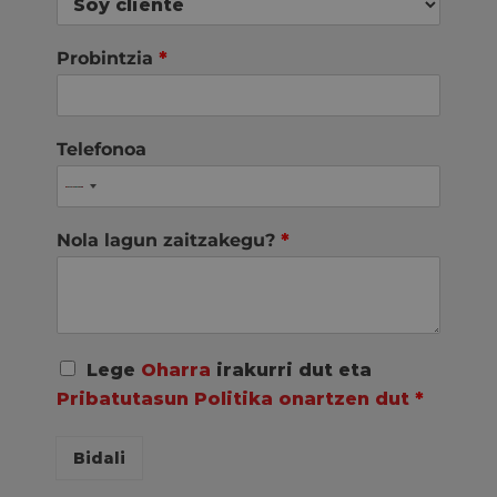
Probintzia
*
Telefonoa
Nola lagun zaitzakegu?
*
A
Lege
Oharra
irakurri dut eta
c
Pribatutasun Politika onartzen dut
*
u
e
r
Bidali
d