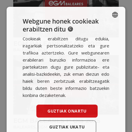
Webgune honek cookieak
erabiltzen ditu 🍪
SPANISH
Cookieak erabiltzen ditugu edukia,
BASQUE
EGM BALEARES 2ª Ola 2025
iragarkiak pertsonalizatzeko eta gure
BALEARES
,
EGM
CATALAN
trafikoa aztertzeko. Gure webgunearen
erabilerari buruzko informazioa ere
ENGLISH
partekatzen dugu gure publizitate- eta
analisi-bazkideekin, zuk eman diezun edo
haiek beren zerbitzuak erabiltzeagatik
bildu duten beste informazio batzuekin
konbina dezaketenak.
GUZTIAK ONARTU
EGM BALEARES 1ª Ola 2025
GUZTIAK UKATU
BALEARES
,
EGM