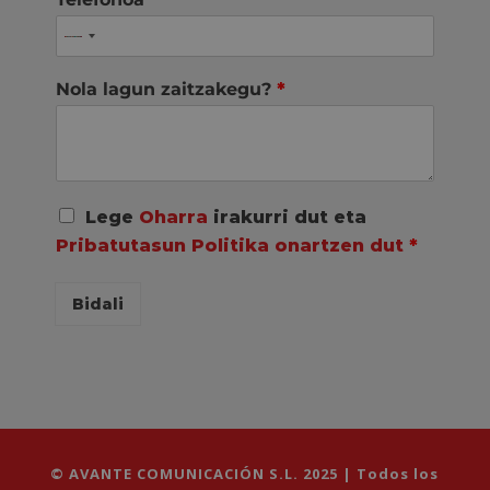
Nola lagun zaitzakegu?
*
A
Lege
Oharra
irakurri dut eta
c
Pribatutasun Politika onartzen dut
*
u
e
r
Bidali
d
o
R
G
P
D
*
© AVANTE COMUNICACIÓN S.L. 2025 | Todos los