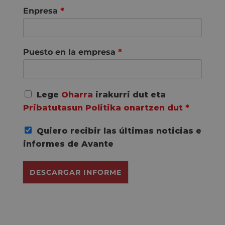
Enpresa
*
Puesto en la empresa
*
A
Lege
Oharra
irakurri dut eta
c
Pribatutasun Politika onartzen dut
*
u
e
Quiero recibir las últimas noticias e
r
d
informes de Avante
o
R
DESCARGAR INFORME
G
P
D
*