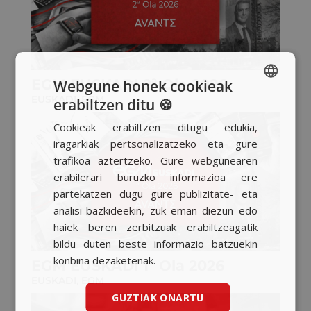
EGM EUSKADI 2ª Ola 2026
Webgune honek cookieak
EUSKADI
,
EGM
erabiltzen ditu 🍪
SPANISH
Cookieak erabiltzen ditugu edukia,
BASQUE
iragarkiak pertsonalizatzeko eta gure
CATALAN
trafikoa aztertzeko. Gure webgunearen
erabilerari buruzko informazioa ere
ENGLISH
partekatzen dugu gure publizitate- eta
analisi-bazkideekin, zuk eman diezun edo
haiek beren zerbitzuak erabiltzeagatik
bildu duten beste informazio batzuekin
konbina dezaketenak.
EGM EUSKADI 1ª Ola 2026
EUSKADI
,
EGM
GUZTIAK ONARTU