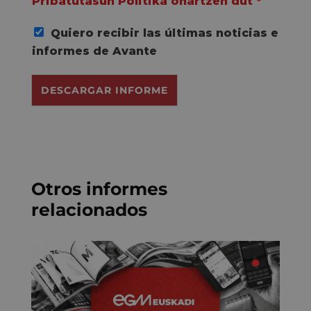
Pribatutasun Politika onartzen dut
*
u
e
Quiero recibir las últimas noticias e
r
d
informes de Avante
o
R
DESCARGAR INFORME
G
P
D
*
Otros informes
relacionados