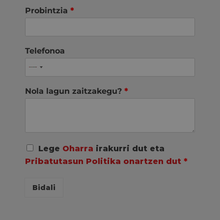
Probintzia
*
Telefonoa
Nola lagun zaitzakegu?
*
A
Lege
Oharra
irakurri dut eta
c
Pribatutasun Politika onartzen dut
*
u
e
r
Bidali
d
o
R