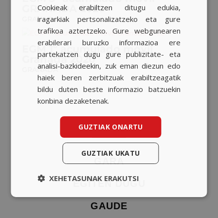
Cookieak erabiltzen ditugu edukia,
GRANADA 2020
BASQUE
iragarkiak pertsonalizatzeko eta gure
GRANADA
CATALAN
trafikoa aztertzeko. Gure webgunearen
erabilerari buruzko informazioa ere
ENGLISH
EGM 1º acumulado móvil
partekatzen dugu gure publizitate- eta
Granada 2020
analisi-bazkideekin, zuk eman diezun edo
GRANADA
haiek beren zerbitzuak erabiltzeagatik
bildu duten beste informazio batzuekin
konbina dezaketenak.
GUZTIAK ONARTU
GUZTIAK UKATU
GARA
XEHETASUNAK ERAKUTSI
EGITEN DUGU
GAUDE