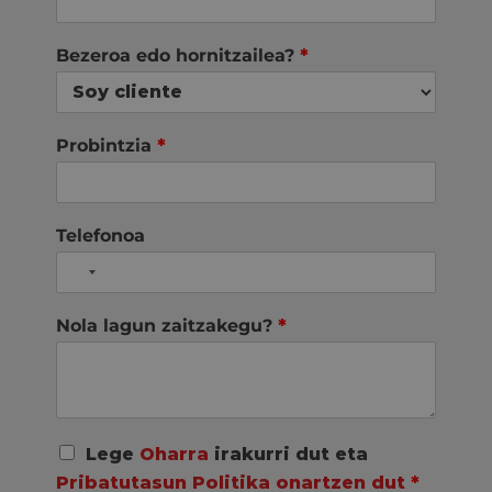
Bezeroa edo hornitzailea?
*
Probintzia
*
Telefonoa
Nola lagun zaitzakegu?
*
A
Lege
Oharra
irakurri dut eta
c
Pribatutasun Politika onartzen dut
*