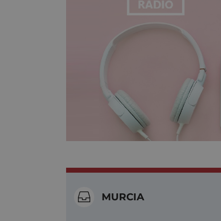

MURCIA