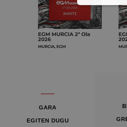
EGM MURCIA 2ª Ola
EG
2026
20
MURCIA
,
EGM
MUR
B
GARA
GR
EGITEN DUGU