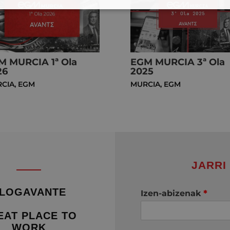
M MURCIA 1ª Ola
EGM MURCIA 3ª Ola
26
2025
CIA
,
EGM
MURCIA
,
EGM
JARRI
LOGAVANTE
Izen-abizenak
*
EAT PLACE TO
WORK