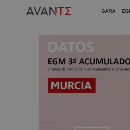
GARA
EG