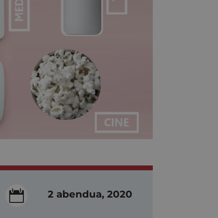

2 abendua, 2020