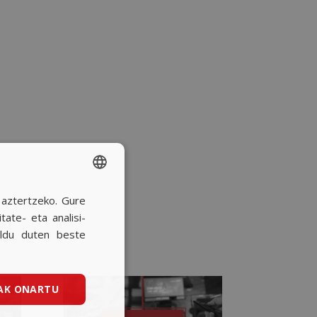
a aztertzeko. Gure
SPANISH
ate- eta analisi-
BASQUE
ildu duten beste
CATALAN
ENGLISH
AK ONARTU