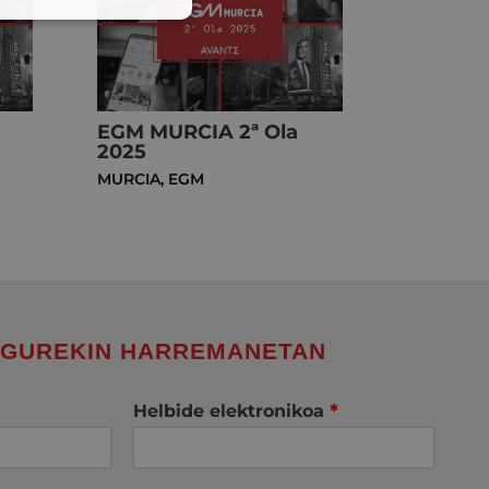
EGM MURCIA 2ª Ola
2025
MURCIA
,
EGM
 GUREKIN HARREMANETAN
Helbide elektronikoa
*