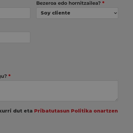
Bezeroa edo hornitzailea?
*
egu?
*
kurri dut eta
Pribatutasun Politika onartzen