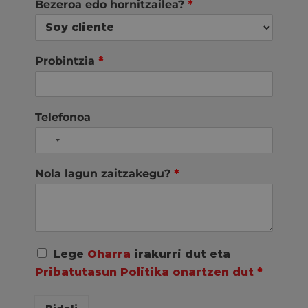
Bezeroa edo hornitzailea?
*
Probintzia
*
Telefonoa
Nola lagun zaitzakegu?
*
A
Lege
Oharra
irakurri dut eta
c
Pribatutasun Politika onartzen dut
*
u
e
r