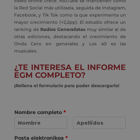
video online crece. YouTube se mantienen como
la Red Social más utilizada, seguida de Instagram,
Facebook, y Tik Tok como la que experimenta un
mayor crecimiento (+2,2pp).
El estudio ofrece un
ranking de
Radios Generalistas
muy similar al de
otras ediciones, destacando el crecimiento de
Onda Cero en generales y Los 40 es las
musicales.
¿TE INTERESA EL INFORME
EGM COMPLETO?
¡Rellena el formulario para poder descargarlo!
Nombre completo
*
F
L
i
a
Posta elektronikoa
*