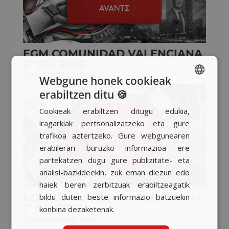
EGM COMUNIDAD VALENCIANA
2ª Ola 2026
C.VALENCIANA
,
EGM
Webgune honek cookieak
erabiltzen ditu 🍪
SPANISH
Cookieak erabiltzen ditugu edukia,
BASQUE
iragarkiak pertsonalizatzeko eta gure
CATALAN
trafikoa aztertzeko. Gure webgunearen
erabilerari buruzko informazioa ere
ENGLISH
partekatzen dugu gure publizitate- eta
analisi-bazkideekin, zuk eman diezun edo
haiek beren zerbitzuak erabiltzeagatik
EGM COMUNIDAD VALENCIANA
bildu duten beste informazio batzuekin
1ª Ola 2026
konbina dezaketenak.
C.VALENCIANA
,
EGM