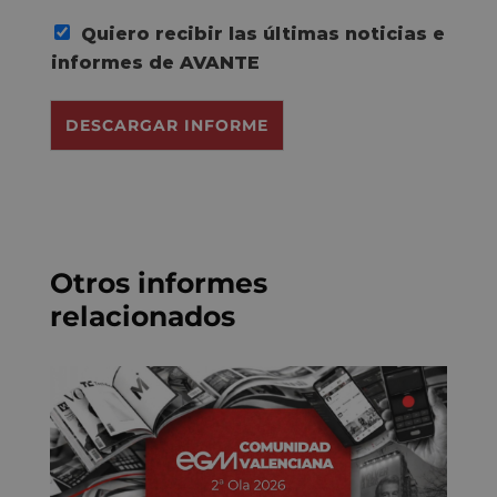
e
Quiero recibir las últimas noticias e
r
d
informes de AVANTE
o
R
DESCARGAR INFORME
G
P
D
*
Otros informes
relacionados