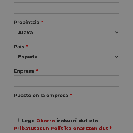
r
s
s
t
t
Probintzia
*
País
*
Enpresa
*
Puesto en la empresa
*
A
Lege
Oharra
irakurri dut eta
c
Pribatutasun Politika onartzen dut
*
u