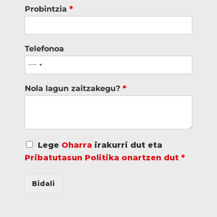
Probintzia
*
Telefonoa
Nola lagun zaitzakegu?
*
A
Lege
Oharra
irakurri dut eta
c
Pribatutasun Politika onartzen dut
*
u
e
r
Bidali
d
o
R