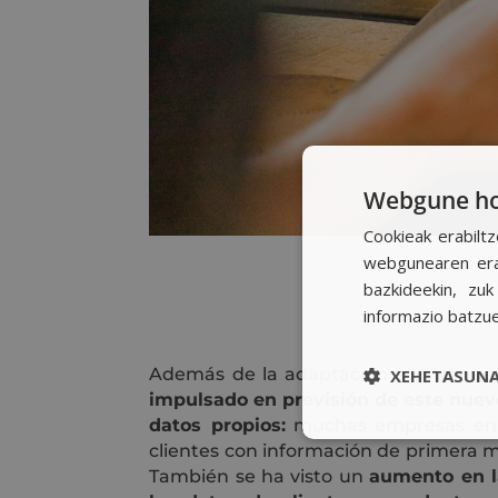
Webgune hon
Cookieak erabiltz
webgunearen erab
bazkideekin, zu
informazio batzu
Además de la adaptación a este nue
XEHETASUNA
impulsado en previsión de este nuev
datos propios:
muchas empresas en n
clientes con información de primera m
También se ha visto un
aumento en l