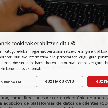
ek cookieak erabiltzen ditu 🍪
en ditugu edukia, iragarkiak pertsonalizatzeko eta gure trafiko
ilerari buruzko informazioa ere partekatzen dugu gure publizit
k eman diezun edo haiek beren zerbitzuak erabiltzeagatik b
¿Y sus efectos?
ekin konbina dezaketenak.
vo entorno coockieless, también podemos observar u
K ERAKUTSI
GUZTIAK UKATU
GUZTI
o entorno.
En primer lugar, podemos notar un
mayor é
uestro mercado han invertido grandes sumas en la
ano, como direcciones de correo electrónico, números
a adopción de plataformas de datos de clientes (CD