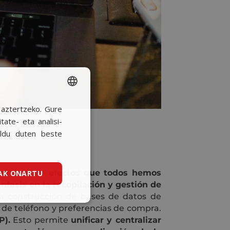
a aztertzeko. Gure
SPANISH
ate- eta analisi-
BASQUE
ildu duten beste
CATALAN
ENGLISH
na serie de
efectos que todos hemos
AK ONARTU
nfasis en la recopilación y gestión de
 construcción de bases de datos de
 de teléfono y preferencias de compra.
P).
Esto permite
unificar y centralizar