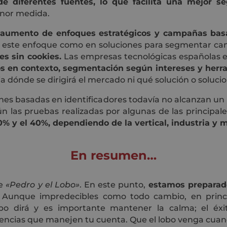
de diferentes fuentes, lo que facilita una mejor s
nor medida.
 aumento de enfoques estratégicos y campañas basa
en este enfoque como en soluciones para segmentar 
es sin cookies.
Las empresas tecnológicas españolas 
os en contexto, segmentación según intereses y herr
a dónde se dirigirá el mercado ni qué solución o soluci
nes basadas en identificadores todavía no alcanzan un n
gún las pruebas realizadas por algunas de las principa
20% y el 40%, dependiendo de la vertical, industria y 
En resumen…
de
«Pedro y el Lobo»
. En este punto,
estamos preparad
 Aunque impredecibles como todo cambio, en princip
empo dirá y es importante mantener la calma; el éx
gencias que manejen tu cuenta. Que el lobo venga cuan