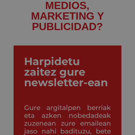
MEDIOS,
MARKETING Y
PUBLICIDAD?
Harpidetu
zaitez gure
newsletter-ean
Gure argitalpen berriak
eta azken nobedadeak
zuzenean zure emailean
jaso nahi badituzu, bete