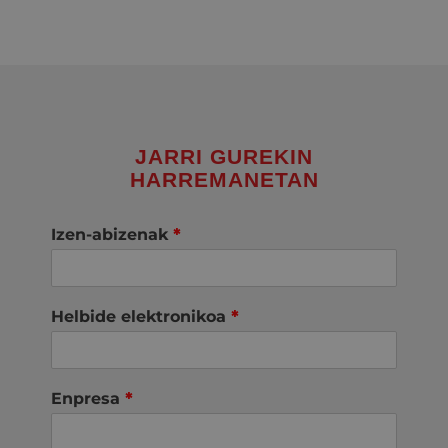
JARRI GUREKIN
HARREMANETAN
Izen-abizenak
*
Helbide elektronikoa
*
Enpresa
*