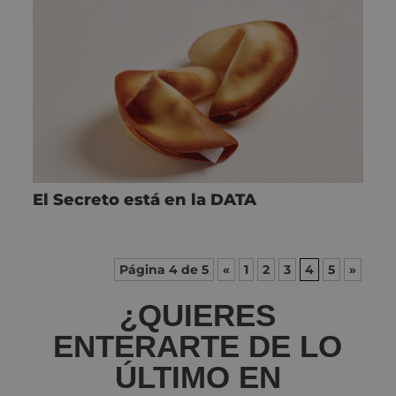
El Secreto está en la DATA
Página 4 de 5
«
1
2
3
4
5
»
¿QUIERES
ENTERARTE DE LO
ÚLTIMO EN