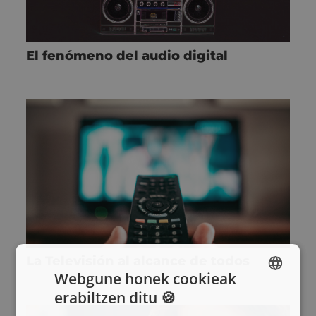
El fenómeno del audio digital
La Televisión al alcance de todos
Webgune honek cookieak
erabiltzen ditu 🍪
SPANISH