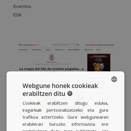
Eventos
ESK
Webgune honek cookieak
erabiltzen ditu 🍪
SPANISH
Cookieak erabiltzen ditugu edukia,
BASQUE
iragarkiak pertsonalizatzeko eta gure
CATALAN
trafikoa aztertzeko. Gure webgunearen
erabilerari buruzko informazioa ere
ENGLISH
partekatzen dugu gure publizitate- eta