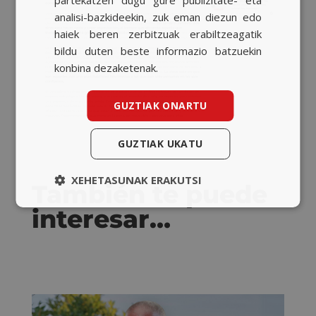
analisi-bazkideekin, zuk eman diezun edo
haiek beren zerbitzuak erabiltzeagatik
bildu duten beste informazio batzuekin
konbina dezaketenak.
GUZTIAK ONARTU
GUZTIAK UKATU
XEHETASUNAK ERAKUTSI
También te puede
interesar…