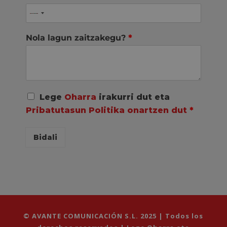
Nola lagun zaitzakegu?
*
A
Lege
Oharra
irakurri dut eta
c
Pribatutasun Politika onartzen dut
*
u
e
r
Bidali
d
o
R
G
P
D
*
© AVANTE COMUNICACIÓN S.L. 2025 | Todos los