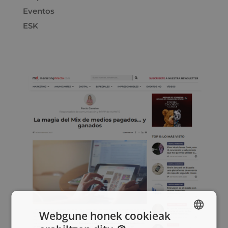
Eventos
ESK
Webgune honek cookieak