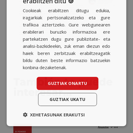
erabiltzen ditu 🍪
SPANISH
Cookieak erabiltzen ditugu edukia,
BASQUE
iragarkiak pertsonalizatzeko eta gure
CATALAN
trafikoa aztertzeko. Gure webgunearen
erabilerari buruzko informazioa ere
ENGLISH
partekatzen dugu gure publizitate- eta
analisi-bazkideekin, zuk eman diezun edo
haiek beren zerbitzuak erabiltzeagatik
bildu duten beste informazio batzuekin
konbina dezaketenak.
También te puede
GUZTIAK ONARTU
interesar…
GUZTIAK UKATU
XEHETASUNAK ERAKUTSI