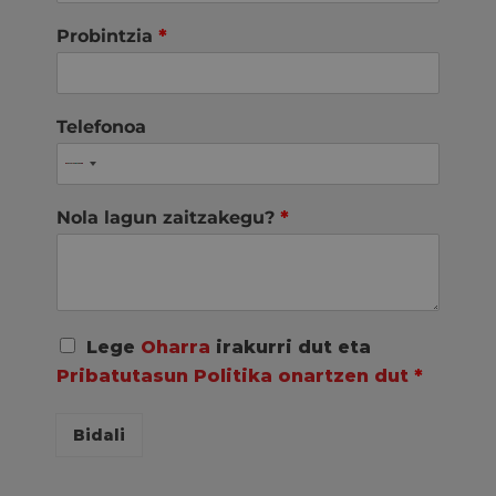
Probintzia
*
Telefonoa
Nola lagun zaitzakegu?
*
A
Lege
Oharra
irakurri dut eta
c
Pribatutasun Politika onartzen dut
*
u
e
r
Bidali
d
o