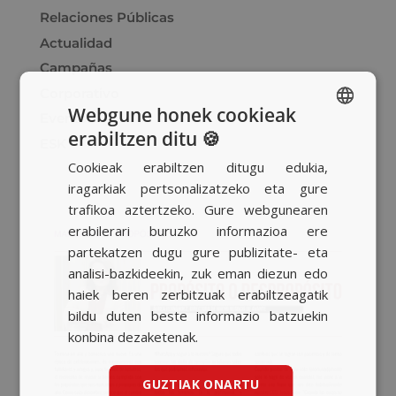
Relaciones Públicas
Actualidad
Campañas
Corporativo
Webgune honek cookieak
Eventos
erabiltzen ditu 🍪
SPANISH
ESK
Cookieak erabiltzen ditugu edukia,
BASQUE
iragarkiak pertsonalizatzeko eta gure
CATALAN
trafikoa aztertzeko. Gure webgunearen
erabilerari buruzko informazioa ere
ENGLISH
partekatzen dugu gure publizitate- eta
analisi-bazkideekin, zuk eman diezun edo
haiek beren zerbitzuak erabiltzeagatik
bildu duten beste informazio batzuekin
konbina dezaketenak.
GUZTIAK ONARTU