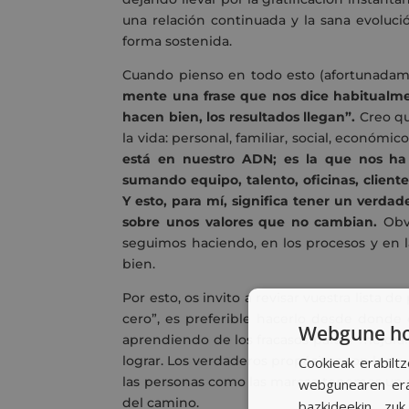
una relación continuada y la sana evoluc
forma sostenida.
Cuando pienso en todo esto (afortunadam
mente una frase que nos dice habitualme
hacen bien, los resultados llegan”.
Creo qu
la vida: personal, familiar, social, económic
está en nuestro ADN; es la que nos ha 
sumando equipo, talento, oficinas, client
Y esto, para mí, significa tener un verd
sobre unos valores que no cambian.
Obvi
seguimos haciendo, en los procesos y en l
bien.
Por esto, os invito a revisar vuestra lista d
cero”, es preferible hacerlo desde donde
Webgune hon
aprendiendo de los fracasos para ir mejora
lograr. Los verdaderos propósitos son los q
Cookieak erabiltz
las personas como las marcas tenemos un 
webgunearen erab
del camino.
bazkideekin, zu