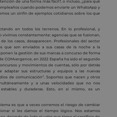
atención de una forma más fácil?, o incluso, ¿para qué
 cumpleaños cuando podemos enviarle un WhatsApp y
emos un sinfín de ejemplos cotidianos sobre los que
ctando en todos los terrenos. En lo profesional, y
o vivimos constantemente: agencias que se fusionan,
 de los casos, desaparecen. Profesionales del sector
s que son enviados a sus casas de la noche a la
 ponen la gestión de sus marcas a concurso de forma
de COMvergence, en 2022 España ha sido el segundo
cursos y movimientos de cuentas, sólo por detrás
e adaptar sus estructuras y equipos a las nuevas
dios de comunicación”. Soportes que nacen y otros
multáneamente y a unas velocidades que no nos
 estables y duraderas. Esto, en sí mismo, es un
blema es que a veces corremos el riesgo de cambiar
onar si les damos el tiempo lógico. Nos estamos
nea, dejando de lado el valor que tiene el sacrificio de