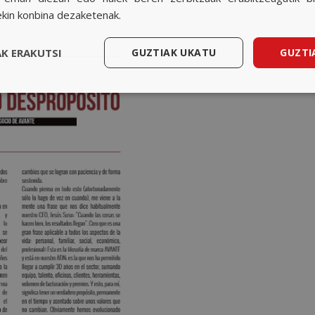
ekin konbina dezaketenak.
K ERAKUTSI
GUZTIAK UKATU
GUZTI