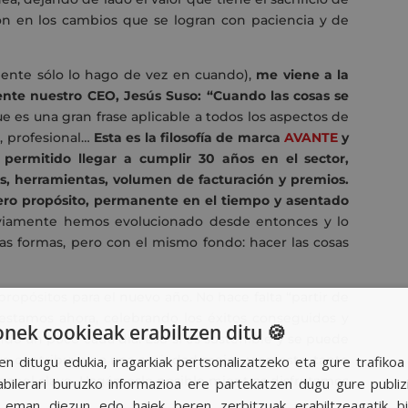
ión en los cambios que se logran con paciencia y de
ente sólo lo hago de vez en cuando),
me viene a la
nte nuestro CEO, Jesús Suso: “Cuando las cosas se
e es una gran frase aplicable a todos los aspectos de
o, profesional…
Esta es la filosofía de marca
AVANTE
y
permitido llegar a cumplir 30 años en el sector,
es, herramientas, volumen de facturación y premios.
adero propósito, permanente en el tiempo y asentado
amente hemos evolucionado desde entonces y lo
as formas, pero con el mismo fondo: hacer las cosas
e propósitos para el nuevo año. No hace falta “partir de
 estamos ahora, celebrando los éxitos conseguidos y
ek cookieak erabiltzen ditu 🍪
ndo un poco cada día. Eso sí es sostenible y se puede
ue contribuyen a una sociedad mejor, y en esto, tanto
en ditugu edukia, iragarkiak pertsonalizatzeko eta gure trafiko
papel clave. Hagámoslo posible mientras disfrutamos
ilerari buruzko informazioa ere partekatzen dugu gure publizit
k eman diezun edo haiek beren zerbitzuak erabiltzeagatik b