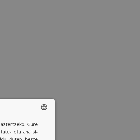
a aztertzeko. Gure
SPANISH
ate- eta analisi-
BASQUE
ildu duten beste