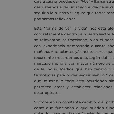
cara a cara si puedes dar “
like
” y llamar su 
desplazarnos a ver un amigo el día de su
seguir a lo nuestro? Seguro que todos ten
podríamos reflexionar.
Esta “forma de ver la vida” nos está afe
concretamente dentro de nuestro sector, l
se reinventan, se fraccionan, o en el peor
con experiencia demostrada durante año
mañana. Anunciantes y/o instituciones que
recurrente (recordemos que, según datos 
mercado mundial con mayor número de con
de la India). Medios que han tenido qu
tecnologías para poder seguir siendo “me
que mueren…Y todo esto ocurriendo si
permiten crear y establecer relaciones
despropósito.
Vivimos en un constante cambio, y el pro
cosas que funcionan o que pueden funci
dejando llevar por la gratificación instantá